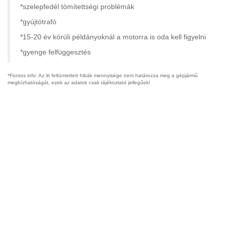
*szelepfedél tömítettségi problémák
*gyújtótrafó
*15-20 év körüli példányoknál a motorra is oda kell figyelni
*gyenge felfüggesztés
*Fontos info: Az itt feltüntettett hibák mennyisége nem határozza meg a gépjármű
megbízhatóságát, ezek az adatok csak tájékoztató jellegűek!