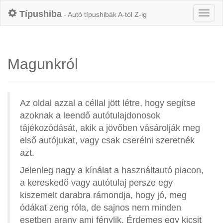
Típushiba
- Autó típushibák A-tól Z-ig
Magunkról
Az oldal azzal a céllal jött létre, hogy segítse
azoknak a leendő autótulajdonosok
tájékozódását, akik a jövőben vásárolják meg
első autójukat, vagy csak cserélni szeretnék
azt.
Jelenleg nagy a kínálat a használtautó piacon,
a kereskedő vagy autótulaj persze egy
kiszemelt darabra rámondja, hogy jó, meg
ódákat zeng róla, de sajnos nem minden
esetben arany ami fénylik. Érdemes egy kicsit