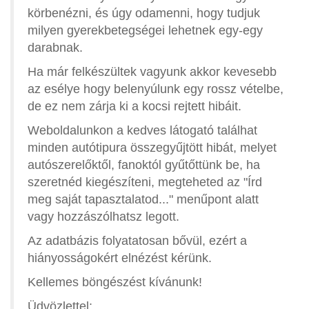
körbenézni, és úgy odamenni, hogy tudjuk
milyen gyerekbetegségei lehetnek egy-egy
darabnak.
Ha már felkészültek vagyunk akkor kevesebb
az esélye hogy belenyúlunk egy rossz vételbe,
de ez nem zárja ki a kocsi rejtett hibáit.
Weboldalunkon a kedves látogató találhat
minden autótipura összegyűjtött hibát, melyet
autószerelőktől, fanoktól gyűtőttünk be, ha
szeretnéd kiegészíteni, megteheted az "Írd
meg saját tapasztalatod..." menűpont alatt
vagy hozzászólhatsz legott.
Az adatbázis folyatatosan bővül, ezért a
hiányosságokért elnézést kérünk.
Kellemes böngészést kívánunk!
Üdvözlettel: