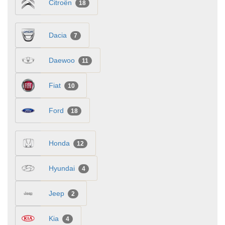
Citroën
18
Dacia
7
Daewoo
11
Fiat
10
Ford
18
Honda
12
Hyundai
4
Jeep
2
Kia
4