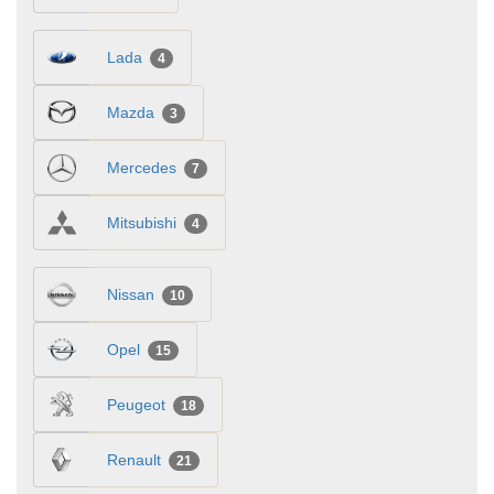
Lada
4
Mazda
3
Mercedes
7
Mitsubishi
4
Nissan
10
Opel
15
Peugeot
18
Renault
21