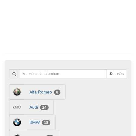
Keresés
Alfa Romeo
8
Audi
24
BMW
18