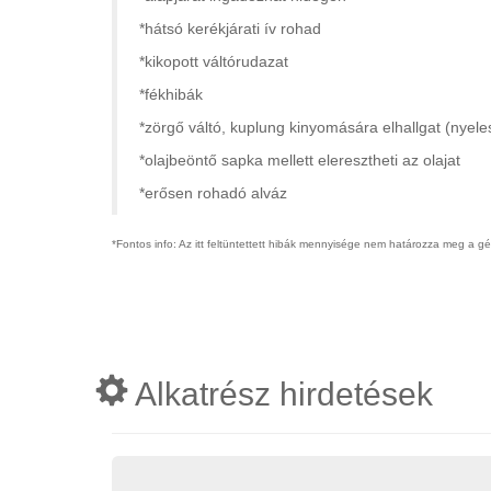
*hátsó kerékjárati ív rohad
*kikopott váltórudazat
*fékhibák
*zörgő váltó, kuplung kinyomására elhallgat (nyel
*olajbeöntő sapka mellett eleresztheti az olajat
*erősen rohadó alváz
*Fontos info: Az itt feltüntettett hibák mennyisége nem határozza meg a g
Alkatrész hirdetések