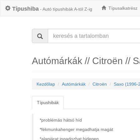
Típushiba
Típusalkatrész
- Autó típushibák A-tól Z-ig
Autómárkák // Citroën // 
Kezdőlap
Autómárkák
Citroën
Saxo (1996-
Típushibák
*problémás hátsó híd
*fékmunkahenger megadhatja magát
*alapjárat ingadozhat hidegen