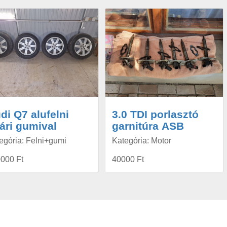
di Q7 alufelni
3.0 TDI porlasztó
ári gumival
garnitúra ASB
egória: Felni+gumi
Kategória: Motor
000 Ft
40000 Ft