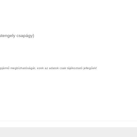
estengely csapágy)
épjármű megbízhatóságát, ezek az adatok csak tájékoztató jellegűek!