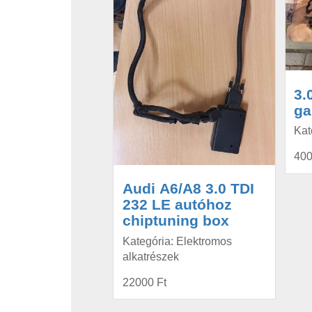
3.
ga
Kat
400
Audi A6/A8 3.0 TDI
232 LE autóhoz
chiptuning box
Kategória: Elektromos
alkatrészek
22000 Ft