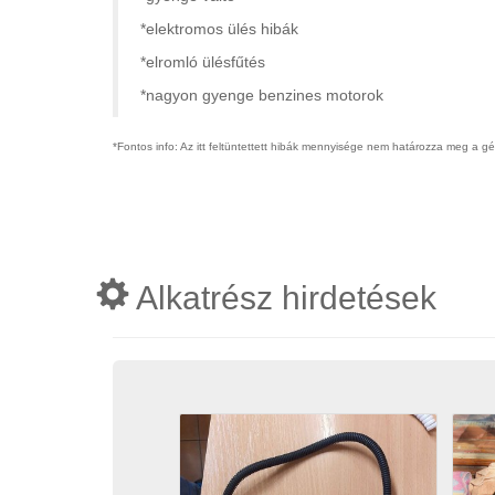
*elektromos ülés hibák
*elromló ülésfűtés
*nagyon gyenge benzines motorok
*Fontos info: Az itt feltüntettett hibák mennyisége nem határozza meg a g
Alkatrész hirdetések