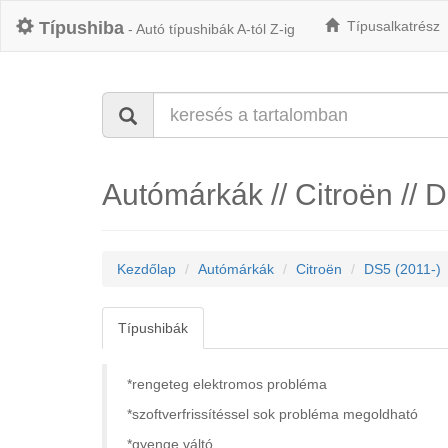
Típushiba
Típusalkatrész
- Autó típushibák A-tól Z-ig
Autómárkák // Citroën // 
Kezdőlap
Autómárkák
Citroën
DS5 (2011-)
Típushibák
*rengeteg elektromos probléma
*szoftverfrissítéssel sok probléma megoldható
*gyenge váltó