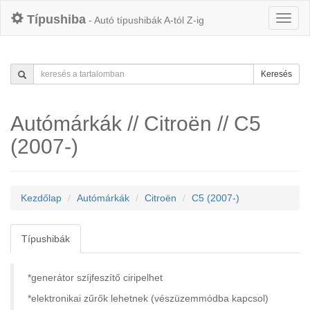
Típushiba
- Autó típushibák A-tól Z-ig
Keresés
Autómárkák // Citroën // C5
(2007-)
Kezdőlap
Autómárkák
Citroën
C5 (2007-)
Típushibák
*generátor szíjfeszítő ciripelhet
*elektronikai zűrők lehetnek (vészüzemmódba kapcsol)