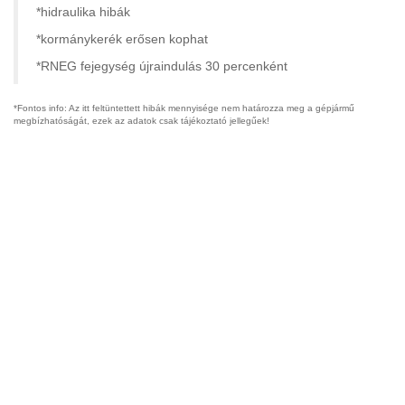
*hidraulika hibák
*kormánykerék erősen kophat
*RNEG fejegység újraindulás 30 percenként
*Fontos info: Az itt feltüntettett hibák mennyisége nem határozza meg a gépjármű
megbízhatóságát, ezek az adatok csak tájékoztató jellegűek!