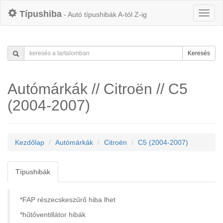
Típushiba
- Autó típushibák A-tól Z-ig
Keresés
Autómárkák // Citroën // C5
(2004-2007)
Kezdőlap
Autómárkák
Citroën
C5 (2004-2007)
Típushibák
*FAP részecskeszűrő hiba lhet
*hűtőventillátor hibák