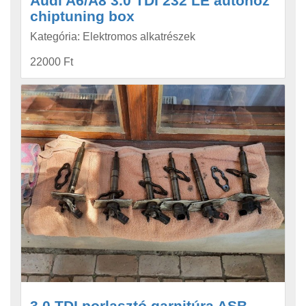
Audi A6/A8 3.0 TDI 232 LE autóhoz
chiptuning box
Kategória: Elektromos alkatrészek
22000 Ft
3.0 TDI porlasztó garnitúra ASB