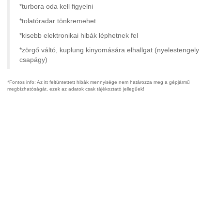
*turbora oda kell figyelni
*tolatóradar tönkremehet
*kisebb elektronikai hibák léphetnek fel
*zörgő váltó, kuplung kinyomására elhallgat (nyelestengely
csapágy)
*Fontos info: Az itt feltüntettett hibák mennyisége nem határozza meg a gépjármű
megbízhatóságát, ezek az adatok csak tájékoztató jellegűek!