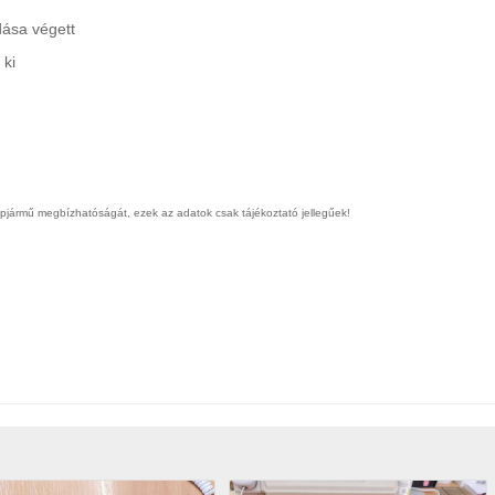
dása végett
 ki
épjármű megbízhatóságát, ezek az adatok csak tájékoztató jellegűek!