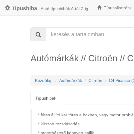
Típushiba
Típusalkatrész
- Autó típushibák A-tól Z-ig
Autómárkák // Citroën // 
Kezdőlap
Autómárkák
Citroën
C4 Picasso (
Típushibák
* fűtés állító kar törés a boxban, vagy motor prob
* küszöb rozsdásodás
* motorháztető könnyen hajlik