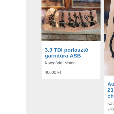
3.0 TDI porlasztó
garnitúra ASB
Kategória: Motor
40000 Ft
Au
23
ch
Kat
alk