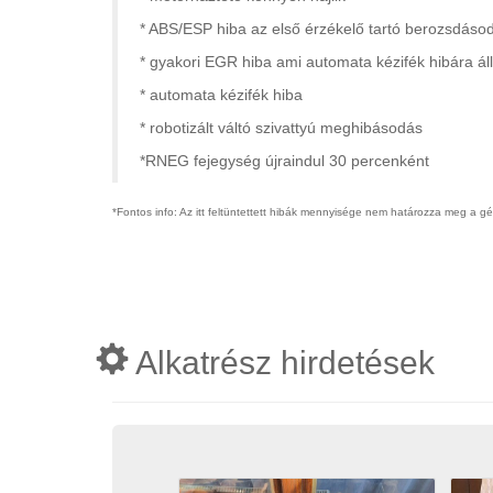
* ABS/ESP hiba az első érzékelő tartó berozsdáso
* gyakori EGR hiba ami automata kézifék hibára áll
* automata kézifék hiba
* robotizált váltó szivattyú meghibásodás
*RNEG fejegység újraindul 30 percenként
*Fontos info: Az itt feltüntettett hibák mennyisége nem határozza meg a g
Alkatrész hirdetések