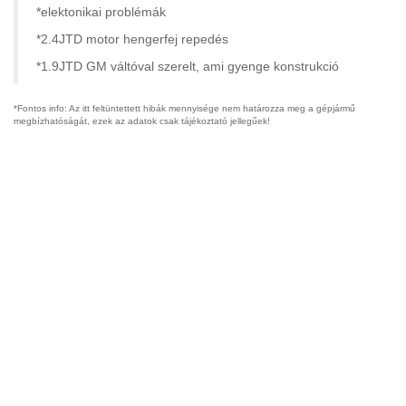
*elektonikai problémák
*2.4JTD motor hengerfej repedés
*1.9JTD GM váltóval szerelt, ami gyenge konstrukció
*Fontos info: Az itt feltüntettett hibák mennyisége nem határozza meg a gépjármű
megbízhatóságát, ezek az adatok csak tájékoztató jellegűek!