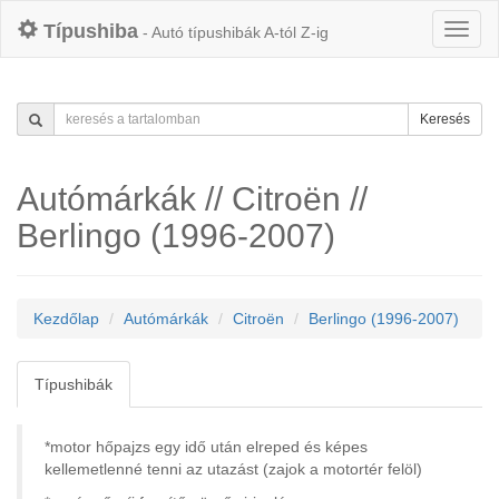
Típushiba
- Autó típushibák A-tól Z-ig
Keresés
Autómárkák // Citroën //
Berlingo (1996-2007)
Kezdőlap
Autómárkák
Citroën
Berlingo (1996-2007)
Típushibák
*motor hőpajzs egy idő után elreped és képes
kellemetlenné tenni az utazást (zajok a motortér felöl)