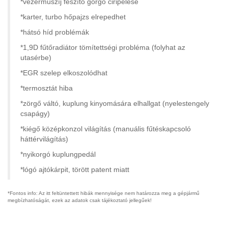
*vezérműszíj feszítő görgő ciripelése
*karter, turbo hőpajzs elrepedhet
*hátsó híd problémák
*1,9D fűtőradiátor tömítettségi probléma (folyhat az
utasérbe)
*EGR szelep elkoszolódhat
*termosztát hiba
*zörgő váltó, kuplung kinyomására elhallgat (nyelestengely
csapágy)
*kiégő középkonzol világítás (manuális fűtéskapcsoló
háttérvilágítás)
*nyikorgó kuplungpedál
*lógó ajtókárpit, törött patent miatt
*Fontos info: Az itt feltüntettett hibák mennyisége nem határozza meg a gépjármű
megbízhatóságát, ezek az adatok csak tájékoztató jellegűek!