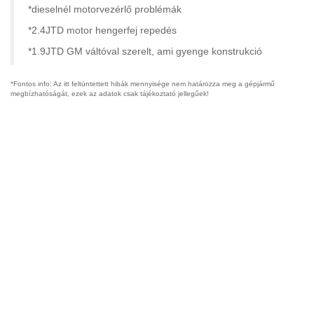
*dieselnél motorvezérlő problémák
*2.4JTD motor hengerfej repedés
*1.9JTD GM váltóval szerelt, ami gyenge konstrukció
*Fontos info: Az itt feltüntettett hibák mennyisége nem határozza meg a gépjármű
megbízhatóságát, ezek az adatok csak tájékoztató jellegűek!